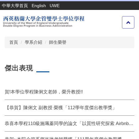
跳
中華大學首頁
English
UWE
到
主
要
內
容
首頁
學系介紹
師生榮譽
區
傑出表現
賀!本學位學程陳俐文老師，榮升教授!!
【恭賀】陳俐文 副教授 榮獲「112學年度傑出教學獎」
恭喜本學程110級施珮蓁同學的論文「以質性研究探索 Airbnb 線上體驗的房東動態」榮獲收錄於【2024 工業管理與科技產業學術研討會】論文集！🚀🎓