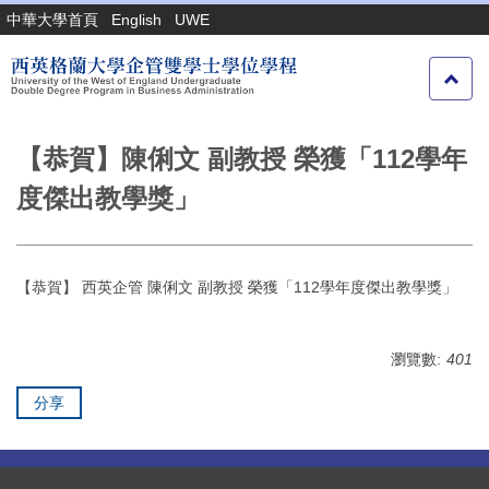
跳
中華大學首頁
English
UWE
到
主
要
內
容
【恭賀】陳俐文 副教授 榮獲「112學年
區
度傑出教學獎」
【恭賀】 西英企管 陳俐文 副教授 榮獲「112學年度傑出教學獎」
瀏覽數:
401
分享